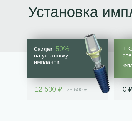
Установка имп
50%
+ К
Скидка 50%
спе
на установку
импланта
импл
12 500 ₽
0 
25 500 ₽