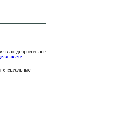
х» я даю добровольное
циальности
.
и, специальные