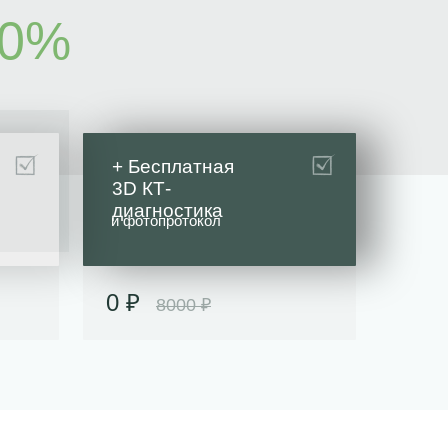
50%
+ Бесплатная
3D КТ-
диагностика
и фотопротокол
0 ₽
8000 ₽