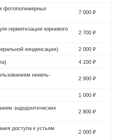
ием фотополимерных
7 000 ₽
для герметизации корневого
2 700 ₽
теральной конденсации)
2 000 ₽
ла)
4 100 ₽
ользованием никель-
2 900 ₽
1 000 ₽
анием эндодонтических
2 800 ₽
ания доступа к устьям
2 000 ₽