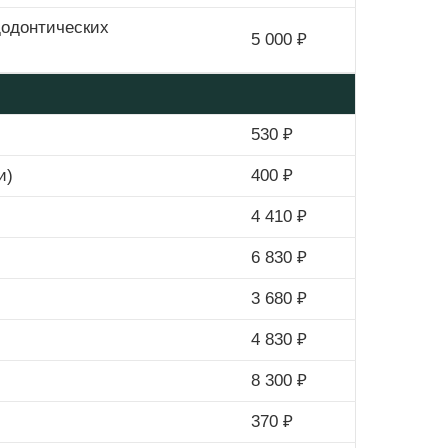
додонтических
5 000 ₽
530 ₽
и)
400 ₽
4 410 ₽
6 830 ₽
3 680 ₽
4 830 ₽
8 300 ₽
370 ₽