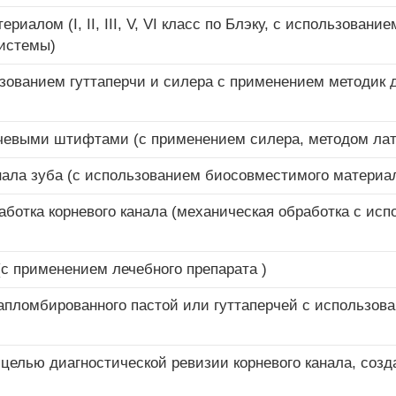
иалом (I, II, III, V, VI класс по Блэку, с использован
системы)
ьзованием гуттаперчи и силера с применением методик 
рчевыми штифтами (с применением силера, методом ла
нала зуба (с использованием биосовместимого материа
ботка корневого канала (механическая обработка с исп
(с применением лечебного препарата )
запломбированного пастой или гуттаперчей с использов
 целью диагностической ревизии корневого канала, созд